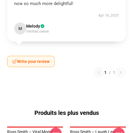
now so much more delightful!
Apr 16, 2025
Melody
M
Verified owner
Write your review
1
/
1
Produits les plus vendus
Ross Smith – Viral Moments
Ross Smith – Laugh Legacy