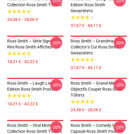
-20%
-20%
Collection Ross Smith T-Shirts
Edition Ross Smith
Sweatshirts
24,38 € - 28,06 €
37,67 € - 44,11 €
Ross Smith – Série Signature
Ross Smith – Grandma Goals
-20%
-20%
Rire Ross Smith Affiches
Collector’s Cut Ross Smith
Sweatshirts
18,21 € - 42,22 €
37,67 € - 44,11 €
Ross Smith – Laugh Legacy
Ross Smith – Grand-Mère
-20%
-20%
Edition Ross Smith Posters
Objectifs Couper Ross Smith
T-Shirts
18,21 € - 42,22 €
24,38 € - 28,06 €
Ross Smith – Viral Moments
Ross Smith – Comedy Gold
-20%
-20%
Collection Ross Smith T-Shirts
Capsule Ross Smith Posters