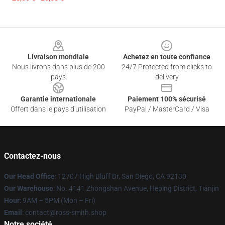
Footer
Livraison mondiale
Achetez en toute confiance
Nous livrons dans plus de 200
24/7 Protected from clicks to
pays
delivery
Garantie internationale
Paiement 100% sécurisé
Offert dans le pays d'utilisation
PayPal / MasterCard / Visa
Contactez-nous
Our Head Office
: 12707 High Bluff Dr, San Diego, CA 92130
Our Warehouse
: No. 4141 Zhongshan Avenue, Heping District, Tianjin
Hour
: 9AM – 5PM (Mon – Fri)
Email
: contact@ross-smith.shop
Notre société