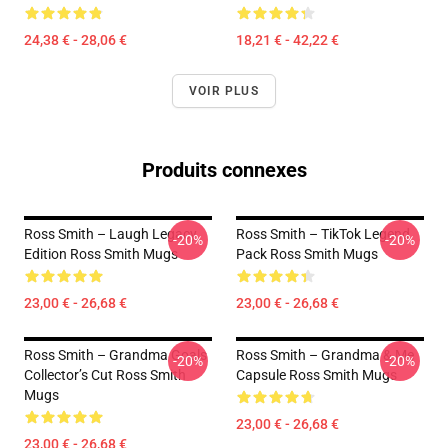
24,38 € - 28,06 €
18,21 € - 42,22 €
VOIR PLUS
Produits connexes
Ross Smith – Laugh Legacy
Ross Smith – TikTok Legend
-20%
-20%
Edition Ross Smith Mugs
Pack Ross Smith Mugs
23,00 € - 26,68 €
23,00 € - 26,68 €
Ross Smith – Grandma Goals
Ross Smith – Grandma & Me
-20%
-20%
Collector’s Cut Ross Smith
Capsule Ross Smith Mugs
Mugs
23,00 € - 26,68 €
23,00 € - 26,68 €