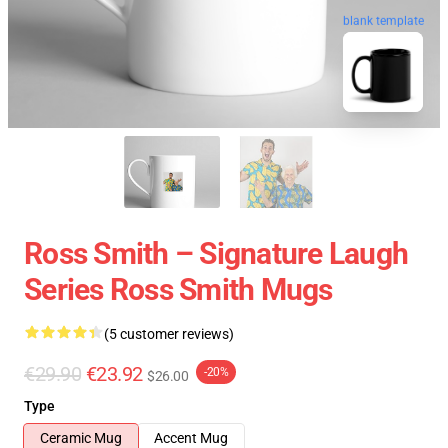
blank template
Ross Smith – Signature Laugh
Series Ross Smith Mugs
(5 customer reviews)
€29.90
€23.92
-20%
$26.00
Type
Ceramic Mug
Accent Mug