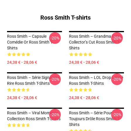
Ross Smith T-shirts
Ross Smith – Capsule
Ross Smith – Grandma Goals
-20%
-20%
Comédie Or Ross Smith T-
Collector’s Cut Ross Smith T-
Shirts
Shirts
24,38 € - 28,06 €
24,38 € - 28,06 €
Ross Smith – Série Signature
Ross Smith – LOL Drop Limité
-20%
-20%
Rire Ross Smith T-Shirts
Ross Smith T-Shirts
24,38 € - 28,06 €
24,38 € - 28,06 €
Ross Smith – Viral Moments
Ross Smith – Série Pour
-20%
-20%
Collection Ross Smith T-Shirts
Toujours Drôle Ross Smith T-
Shirts