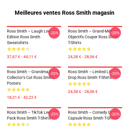
Meilleures ventes Ross Smith magasin
Ross Smith – Laugh Legacy
Ross Smith – Grand-Mère
-20%
-20%
Edition Ross Smith
Objectifs Couper Ross Smith
Sweatshirts
T-Shirts
37,67 € - 44,11 €
24,38 € - 28,06 €
Ross Smith – Grandma Goals
Ross Smith – Limited LOL
-20%
-20%
Collector’s Cut Ross Smith
Drop Ross Smith T-Shirts
Posters
24,38 € - 28,06 €
18,21 € - 42,22 €
Ross Smith – TikTok Legend
Ross Smith – Comedy Gold
-20%
-20%
Pack Ross Smith T-Shirts
Capsule Ross Smith T-Shirts