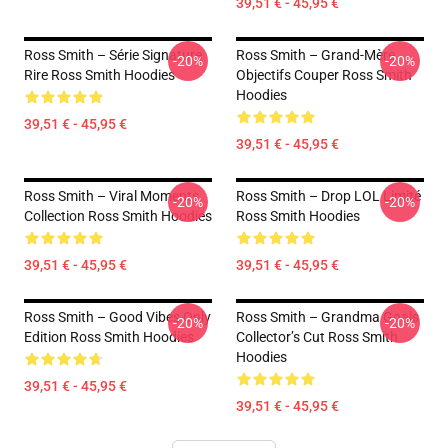
39,51 € - 45,95 €
Ross Smith – Série Signature
Ross Smith – Grand-Mère
-20%
-20%
Rire Ross Smith Hoodies
Objectifs Couper Ross Smith
Hoodies
39,51 € - 45,95 €
39,51 € - 45,95 €
Ross Smith – Viral Moments
Ross Smith – Drop LOL Limité
-20%
-20%
Collection Ross Smith Hoodies
Ross Smith Hoodies
39,51 € - 45,95 €
39,51 € - 45,95 €
Ross Smith – Good Vibes Only
Ross Smith – Grandma Goals
-20%
-20%
Edition Ross Smith Hoodies
Collector’s Cut Ross Smith
Hoodies
39,51 € - 45,95 €
39,51 € - 45,95 €