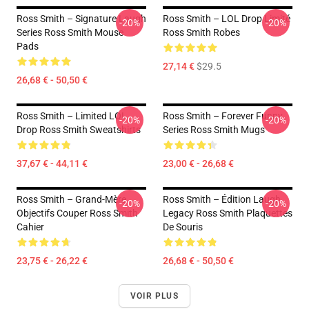
Ross Smith – Signature Laugh
Ross Smith – LOL Drop Limité
-20%
-20%
Series Ross Smith Mouse
Ross Smith Robes
Pads
27,14 €
$29.5
26,68 € - 50,50 €
Ross Smith – Limited LOL
Ross Smith – Forever Funny
-20%
-20%
Drop Ross Smith Sweatshirts
Series Ross Smith Mugs
37,67 € - 44,11 €
23,00 € - 26,68 €
Ross Smith – Grand-Mère
Ross Smith – Édition Laugh
-20%
-20%
Objectifs Couper Ross Smith
Legacy Ross Smith Plaquettes
Cahier
De Souris
23,75 € - 26,22 €
26,68 € - 50,50 €
VOIR PLUS