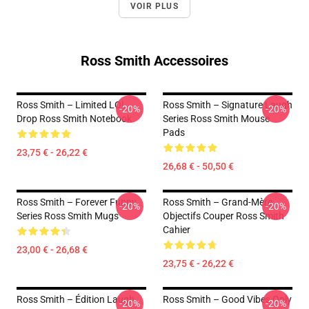
VOIR PLUS
Ross Smith Accessoires
Ross Smith – Limited LOL
Ross Smith – Signature Laugh
-20%
-20%
Drop Ross Smith Notebook
Series Ross Smith Mouse
Pads
23,75 € - 26,22 €
26,68 € - 50,50 €
Ross Smith – Forever Funny
Ross Smith – Grand-Mère
-20%
-20%
Series Ross Smith Mugs
Objectifs Couper Ross Smith
Cahier
23,00 € - 26,68 €
23,75 € - 26,22 €
Ross Smith – Édition Laugh
Ross Smith – Good Vibes Only
-20%
-20%