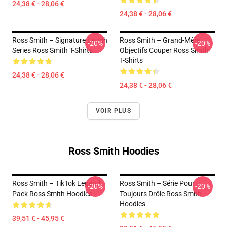
24,38 € - 28,06 €
24,38 € - 28,06 €
Ross Smith – Signature Laugh
Ross Smith – Grand-Mère
-20%
-20%
Series Ross Smith T-Shirts
Objectifs Couper Ross Smith
T-Shirts
24,38 € - 28,06 €
24,38 € - 28,06 €
VOIR PLUS
Ross Smith Hoodies
Ross Smith – TikTok Legend
Ross Smith – Série Pour
-20%
-20%
Pack Ross Smith Hoodies
Toujours Drôle Ross Smith
Hoodies
39,51 € - 45,95 €