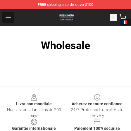
FREE
shipping on orders over $100
Ross Smith Shop - Official Ross Smith Merchandise Stor
Open menu
Wholesale
Footer
Livraison mondiale
Achetez en toute confiance
Nous livrons dans plus de 200
24/7 Protected from clicks to
pays
delivery
Garantie internationale
Paiement 100% sécurisé