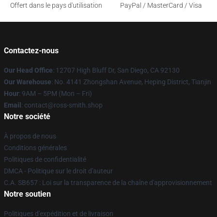
Offert dans le pays d'utilisation
PayPal / MasterCard / Visa
Contactez-nous
Our Head Office
: 12707 High Bluff Dr, San Diego, CA 92130
Our Warehouse
: No. 4141 Zhongshan Avenue, Heping District, Tianjin
Hour
: 9AM – 5PM (Mon – Fri)
Email
: contact@ross-smith.shop
Notre société
À propos de nous
Conditions générales
Politiques de confidentialité
DMCA - Politique sur le droit d'auteur
C.A. SB657 : Loi sur la transparence de la chaîne d'approvisionnement
Notre soutien
Politiques d'expédition et de livraison