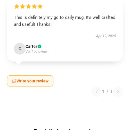
This is definitely my go to daily mug. It’s well crafted
and useful! Thanks!
Apr 19, 2025
Carter
C
Verified owner
Write your review
1
/
1