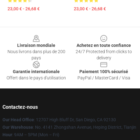
23,00 € - 26,68 €
23,00 € - 26,68 €
Footer
Livraison mondiale
Achetez en toute confiance
Nous livrons dans plus de 200
24/7 Protected from clicks to
pays
delivery
Garantie internationale
Paiement 100% sécurisé
Offert dans le pays d'utilisation
PayPal / MasterCard / Visa
Contactez-nous
Our Head Office
: 12707 High Bluff Dr, San Diego, CA 92130
Our Warehouse
: No. 4141 Zhongshan Avenue, Heping District, Tianjin
Hour
: 9AM – 5PM (Mon – Fri)