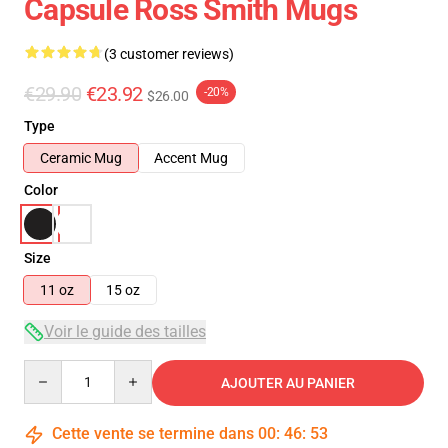
Capsule Ross Smith Mugs
(3 customer reviews)
€29.90
€23.92
-20%
$26.00
Type
Ceramic Mug
Accent Mug
Color
Size
11 oz
15 oz
Voir le guide des tailles
Quantity
AJOUTER AU PANIER
Cette vente se termine dans
00
:
46
:
53