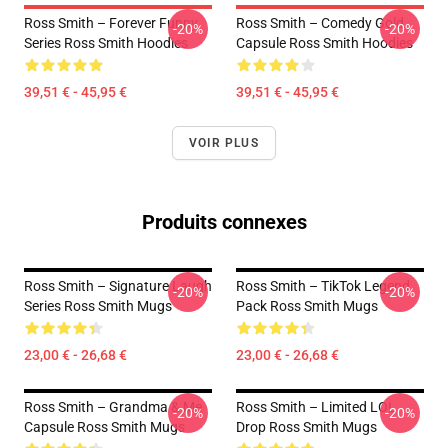
Ross Smith – Forever Funny
Ross Smith – Comedy Gold
-20%
-20%
Series Ross Smith Hoodies
Capsule Ross Smith Hoodies
39,51 € - 45,95 €
39,51 € - 45,95 €
VOIR PLUS
Produits connexes
Ross Smith – Signature Laugh
Ross Smith – TikTok Legend
-20%
-20%
Series Ross Smith Mugs
Pack Ross Smith Mugs
23,00 € - 26,68 €
23,00 € - 26,68 €
Ross Smith – Grandma & Me
Ross Smith – Limited LOL
-20%
-20%
Capsule Ross Smith Mugs
Drop Ross Smith Mugs