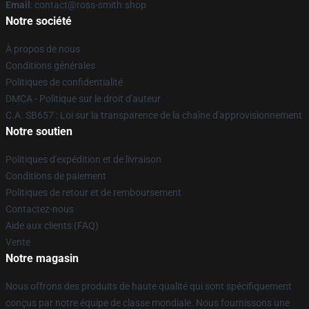
Email
: contact@ross-smith.shop
Notre société
À propos de nous
Conditions générales
Politiques de confidentialité
DMCA - Politique sur le droit d'auteur
C.A. SB657 : Loi sur la transparence de la chaîne d'approvisionnement
Notre soutien
Politiques d'expédition et de livraison
Conditions de paiement
Politiques de retour et de remboursement
Contactez-nous
Aide aux clients (FAQ)
Vente
Notre magasin
Nous offrons des produits de haute qualité qui sont spécifiquement
conçus par notre équipe de classe mondiale. Nous fournissons une