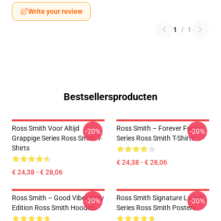
Write your review
1
/
1
Bestsellersproducten
Ross Smith Voor Altijd
Ross Smith – Forever Funny
-20%
-20%
Grappige Series Ross Smith T-
Series Ross Smith T-Shirts
Shirts
€ 24,38 - € 28,06
€ 24,38 - € 28,06
Ross Smith – Good Vibes Only
Ross Smith Signature Laugh
-20%
-20%
Edition Ross Smith Hoodies
Series Ross Smith Posters