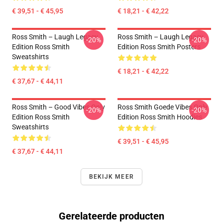
€ 39,51 - € 45,95
€ 18,21 - € 42,22
Ross Smith – Laugh Legacy
Ross Smith – Laugh Legacy
-20%
-20%
Edition Ross Smith
Edition Ross Smith Posters
Sweatshirts
€ 18,21 - € 42,22
€ 37,67 - € 44,11
Ross Smith – Good Vibes Only
Ross Smith Goede Vibes Only
-20%
-20%
Edition Ross Smith
Edition Ross Smith Hoodies
Sweatshirts
€ 39,51 - € 45,95
€ 37,67 - € 44,11
BEKIJK MEER
Gerelateerde producten