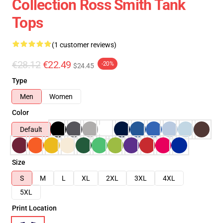
Collection Ross Smith Tank
Tops
(1 customer reviews)
€28.12
€22.49
-20%
$24.45
Type
Men
Women
Color
Default
Size
S
M
L
XL
2XL
3XL
4XL
5XL
Print Location