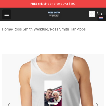
FREE
shipping on orders over $100
Ross Smith Shop - Official Ross Smith Merchandise Stor
Open menu
Home
/
Ross Smith Werktuig
/
Ross Smith Tanktops