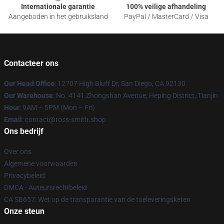
Internationale garantie
100% veilige afhandeling
Aangeboden in het gebruiksland
PayPal / MasterCard / Visa
Contacteer ons
Our Head Office
: 12707 High Bluff Dr, San Diego, CA 92130
Our Warehouse
: No. 4141 Zhongshan Avenue, Heping District, Tianjin
Hour
: 9AM – 5PM (Mon – Fri)
Email
: contact@ross-smith.shop
Ons bedrijf
Over ons
Algemene voorwaarden
Privacybeleid
DMCA - Auteursrechtbeleid
CA SB657: Wet op de transparantie van de toeleveringsketen
Onze steun