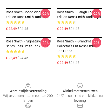
Ross Smith Goede Vibes Only
Ross Smith – Laugh Legacy
-20%
-20%
Edition Ross Smith Tanktops
Edition Ross Smith Tank Tops
€ 22,49
$24.45
€ 22,49
$24.45
Ross Smith – Signature Laugh
Ross Smith – Grandma Goals
-20%
-20%
Series Ross Smith Tank Tops
Collector’s Cut Ross Smith
Tank Tops
€ 22,49
$24.45
€ 22,49
$24.45
Footer
Wereldwijde verzending
Winkel met vertrouwen
Wij verzenden naar meer dan 200
24/7 beschermd van klikken tot
landen
levering