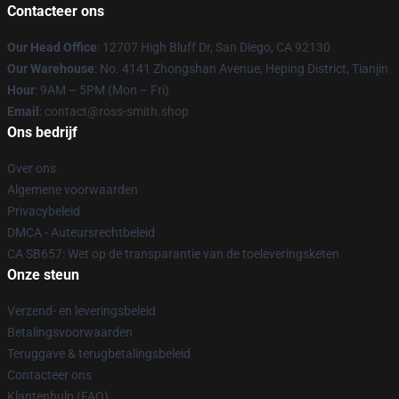
Contacteer ons
Our Head Office
: 12707 High Bluff Dr, San Diego, CA 92130
Our Warehouse
: No. 4141 Zhongshan Avenue, Heping District, Tianjin
Hour
: 9AM – 5PM (Mon – Fri)
Email
: contact@ross-smith.shop
Ons bedrijf
Over ons
Algemene voorwaarden
Privacybeleid
DMCA - Auteursrechtbeleid
CA SB657: Wet op de transparantie van de toeleveringsketen
Onze steun
Verzend- en leveringsbeleid
Betalingsvoorwaarden
Teruggave & terugbetalingsbeleid
Contacteer ons
Klantenhulp (FAQ)