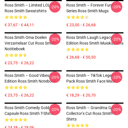
Ross Smith – Limited LOL Drop
Ross Smith – Forever Funny
-20%
-20%
Ross Smith Sweatshirts
Series Ross Smith Mugs
€ 37,67 - € 44,11
€ 23,00 - € 26,68
Ross Smith Oma Doelen
Ross Smith Laugh Legacy
-20%
-20%
Verzamelaar Cut Ross Smith
Edition Ross Smith Muiskussens
Notitieboek
€ 26,68 - € 50,50
€ 23,75 - € 26,22
Ross Smith – Good Vibes Only
Ross Smith – TikTok Legend
-20%
-20%
Edition Ross Smith Notebook
Pack Ross Smith Face Masks
€ 23,75 - € 26,22
€ 18,29 - € 20,70
Ross Smith Comedy Gold
Ross Smith – Grandma Goals
-20%
-20%
Capsule Ross Smith T-Shirts
Collector’s Cut Ross Smith T-
Shirts
€ 24,38 - € 28,06