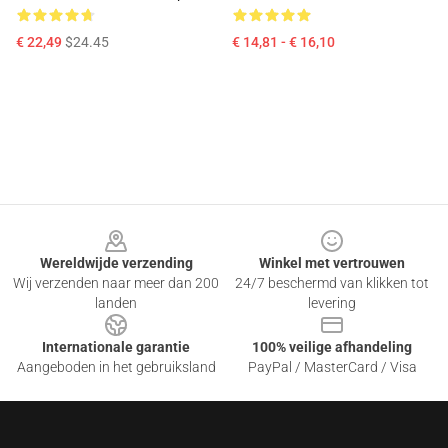
€ 22,49
$24.45
€ 14,81 - € 16,10
Footer
Wereldwijde verzending
Winkel met vertrouwen
Wij verzenden naar meer dan 200
24/7 beschermd van klikken tot
landen
levering
Internationale garantie
100% veilige afhandeling
Aangeboden in het gebruiksland
PayPal / MasterCard / Visa