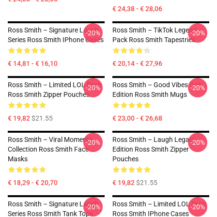
€ 24,38 - € 28,06
Ross Smith – Signature Laugh
Ross Smith – TikTok Legend
-20%
-20%
Series Ross Smith IPhone Cases
Pack Ross Smith Tapestries
€ 14,81 - € 16,10
€ 20,14 - € 27,96
Ross Smith – Limited LOL Drop
Ross Smith – Good Vibes Only
-20%
-20%
Ross Smith Zipper Pouches
Edition Ross Smith Mugs
€ 19,82
$21.55
€ 23,00 - € 26,68
Ross Smith – Viral Moments
Ross Smith – Laugh Legacy
-20%
-20%
Collection Ross Smith Face
Edition Ross Smith Zipper
Masks
Pouches
€ 18,29 - € 20,70
€ 19,82
$21.55
Ross Smith – Signature Laugh
Ross Smith – Limited LOL Drop
-20%
-20%
Series Ross Smith Tank Tops
Ross Smith IPhone Cases