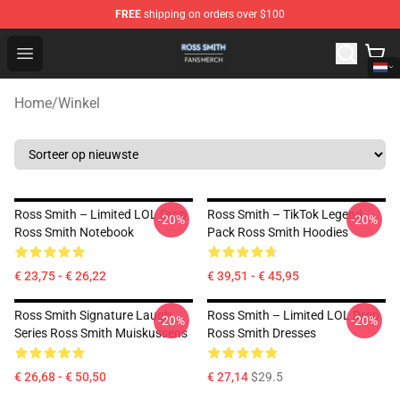
FREE
shipping on orders over $100
Ross Smith Shop - Official Ross Smith Merchandise Stor
Open menu
Home
/
Winkel
Ross Smith – Limited LOL Drop
Ross Smith – TikTok Legend
-20%
-20%
Ross Smith Notebook
Pack Ross Smith Hoodies
€ 23,75 - € 26,22
€ 39,51 - € 45,95
Ross Smith Signature Laugh
Ross Smith – Limited LOL Drop
-20%
-20%
Series Ross Smith Muiskussens
Ross Smith Dresses
€ 26,68 - € 50,50
€ 27,14
$29.5