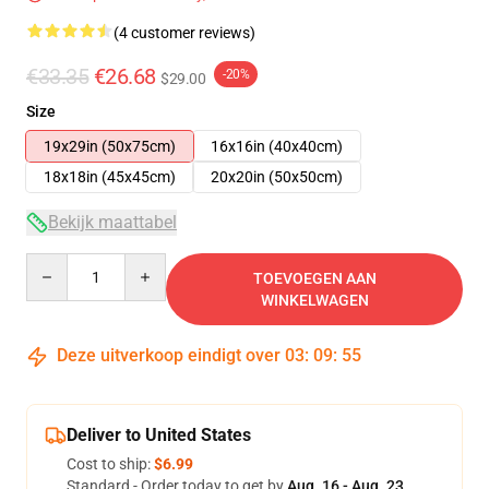
(4 customer reviews)
€33.35
€26.68
-20%
$29.00
Size
19x29in (50x75cm)
16x16in (40x40cm)
18x18in (45x45cm)
20x20in (50x50cm)
Bekijk maattabel
Quantity
TOEVOEGEN AAN
WINKELWAGEN
Deze uitverkoop eindigt over
03
:
09
:
54
Deliver to United States
Cost to ship:
$6.99
Standard - Order today to get by
Aug. 16 - Aug. 23