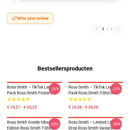
Write your review
1
/
1
Bestsellersproducten
Ross Smith – TikTok Legend
Ross Smith – TikTok Legend
-20%
-20%
Pack Ross Smith Posters
Pack Ross Smith T-Shirts
€ 18,21 - € 42,22
€ 24,38 - € 28,06
Ross Smith Goede Vibes Only
Ross Smith – Limited LOL
-20%
-20%
Edition Ross Smith T-Shirts
Drop Ross Smith Sweatshirts