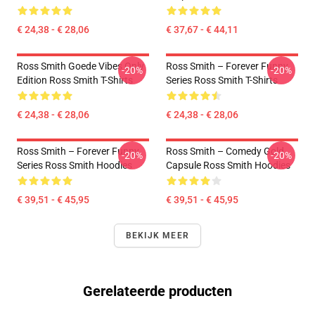
€ 24,38 - € 28,06
€ 37,67 - € 44,11
Ross Smith Goede Vibes Only
Ross Smith – Forever Funny
-20%
-20%
Edition Ross Smith T-Shirts
Series Ross Smith T-Shirts
€ 24,38 - € 28,06
€ 24,38 - € 28,06
Ross Smith – Forever Funny
Ross Smith – Comedy Gold
-20%
-20%
Series Ross Smith Hoodies
Capsule Ross Smith Hoodies
€ 39,51 - € 45,95
€ 39,51 - € 45,95
BEKIJK MEER
Gerelateerde producten