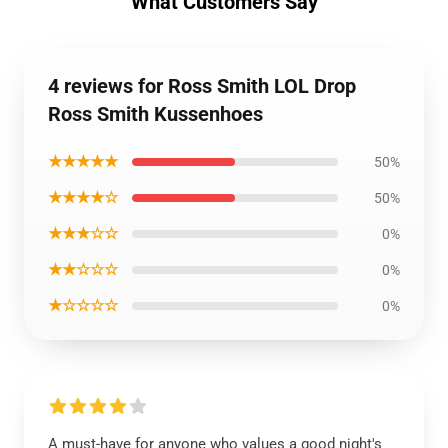
What Customers Say
4 reviews for Ross Smith LOL Drop
Ross Smith Kussenhoes
★★★★★
50%
★★★★☆
50%
★★★☆☆
0%
★★☆☆☆
0%
★☆☆☆☆
0%
A must-have for anyone who values a good night's