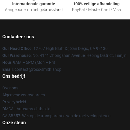
Internationale garantie
100% veilige afhandeling
Aangeboden in het gebruiksland
PayPal / MasterCard / Visa
Contacteer ons
Our Head Office
: 12707 High Bluff Dr, San Diego, CA 92130
Our Warehouse
: No. 4141 Zhongshan Avenue, Heping District, Tianjin
Hour
: 9AM – 5PM (Mon – Fri)
Email
: contact@ross-smith.shop
Ons bedrijf
Over ons
Algemene voorwaarden
Privacybeleid
DMCA - Auteursrechtbeleid
CA SB657: Wet op de transparantie van de toeleveringsketen
Onze steun