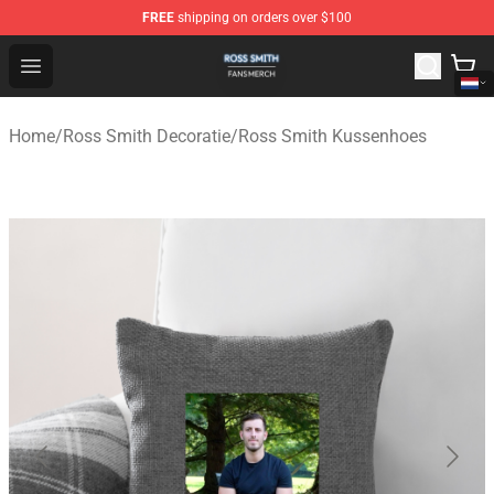
FREE
shipping on orders over $100
Ross Smith Shop - Official Ross Smith Merchandise Stor
Open menu
Home
/
Ross Smith Decoratie
/
Ross Smith Kussenhoes