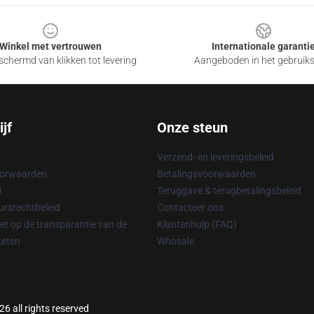
Winkel met vertrouwen
Internationale garanti
chermd van klikken tot levering
Aangeboden in het gebruik
jf
Onze steun
Verzend- en leveringsbeleid
oorwaarden
Betalingsvoorwaarden
d
Teruggave & terugbetalingsbeleid
rsrechtbeleid
Contacteer ons
t op de transparantie van de
Klantenhulp (FAQ)
keten
Whosale
6 all rights reserved