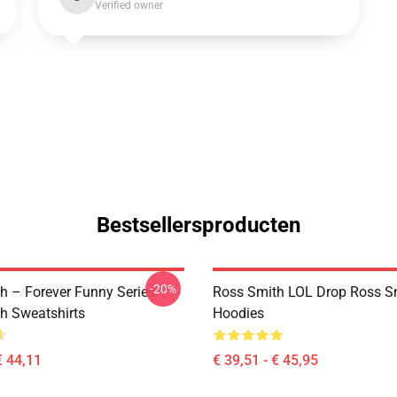
Verified owner
Bestsellersproducten
-20%
h – Forever Funny Series
Ross Smith LOL Drop Ross S
h Sweatshirts
Hoodies
€ 44,11
€ 39,51 - € 45,95