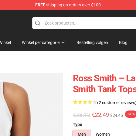
FREE
shipping on orders over $100
ore
Winkel
Winkel per categorie
Bestelling volgen
Blog
Ross Smith – La
Smith Tank Top
(2 customer reviews
€28.12
€22.49
-20%
$24.45
Type
Men
Women