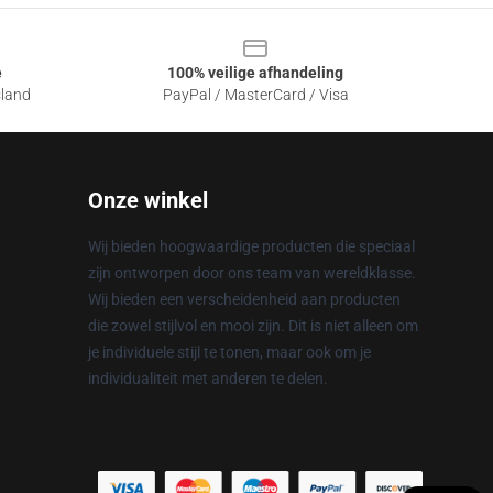
e
100% veilige afhandeling
sland
PayPal / MasterCard / Visa
Onze winkel
Wij bieden hoogwaardige producten die speciaal
zijn ontworpen door ons team van wereldklasse.
Wij bieden een verscheidenheid aan producten
die zowel stijlvol en mooi zijn. Dit is niet alleen om
je individuele stijl te tonen, maar ook om je
individualiteit met anderen te delen.