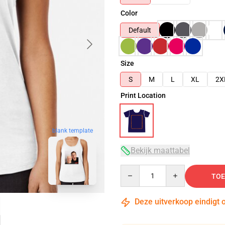
Color
Default
Size
S
M
L
XL
2X
Print Location
blank template
Bekijk maattabel
Quantity
TOE
Deze uitverkoop eindigt 