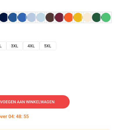
L
3XL
4XL
5XL
VOEGEN AAN WINKELWAGEN
over
04
:
48
:
54