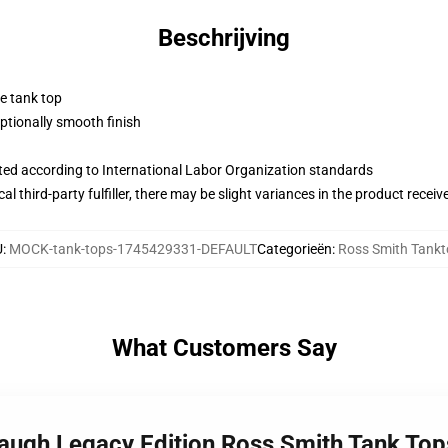
Beschrijving
ne tank top
tionally smooth finish
uated according to International Labor Organization standards
al third-party fulfiller, there may be slight variances in the product receiv
U
:
MOCK-tank-tops-1745429331-DEFAULT
Categorieën
:
Ross Smith Tankt
What Customers Say
Laugh Legacy Edition Ross Smith Tank Top