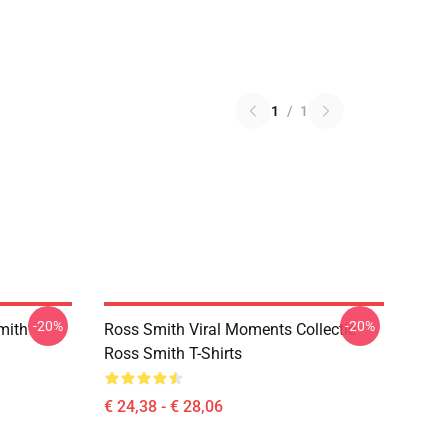
1
/
1
-20%
-20%
mith
Ross Smith Viral Moments Collectie
Ross Smith T-Shirts
€ 24,38 - € 28,06