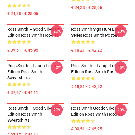
€ 24,38 - € 28,06
€ 24,38 - € 28,06
Ross Smith – Good Vibes Only
Ross Smith Signature Laugh
-20%
-20%
Edition Ross Smith Hoodies
Series Ross Smith Posters
€ 39,51 - € 45,95
€ 18,21 - € 42,22
Ross Smith – Laugh Legacy
Ross Smith – Laugh Legacy
-20%
-20%
Edition Ross Smith
Edition Ross Smith Posters
Sweatshirts
€ 18,21 - € 42,22
€ 37,67 - € 44,11
Ross Smith – Good Vibes Only
Ross Smith Goede Vibes Only
-20%
-20%
Edition Ross Smith
Edition Ross Smith Hoodies
Sweatshirts
€ 39,51 - € 45,95