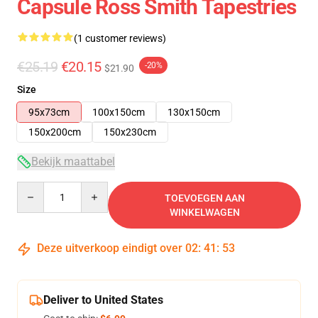
Capsule Ross Smith Tapestries
(1 customer reviews)
€25.19
€20.15
-20%
$21.90
Size
95x73cm
100x150cm
130x150cm
150x200cm
150x230cm
Bekijk maattabel
Quantity
TOEVOEGEN AAN
WINKELWAGEN
Deze uitverkoop eindigt over
02
:
41
:
53
Deliver to United States