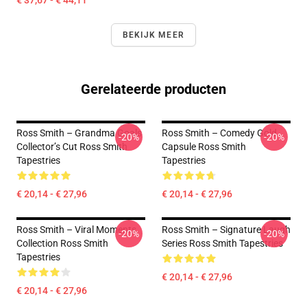
€ 37,67 - € 44,11
BEKIJK MEER
Gerelateerde producten
Ross Smith – Grandma Goals
Ross Smith – Comedy Gold
-20%
-20%
Collector’s Cut Ross Smith
Capsule Ross Smith
Tapestries
Tapestries
€ 20,14 - € 27,96
€ 20,14 - € 27,96
Ross Smith – Viral Moments
Ross Smith – Signature Laugh
-20%
-20%
Collection Ross Smith
Series Ross Smith Tapestries
Tapestries
€ 20,14 - € 27,96
€ 20,14 - € 27,96