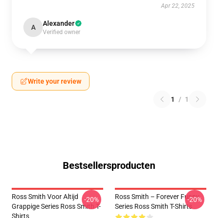
Apr 22, 2025
Alexander
A
Verified owner
Write your review
1
/
1
Bestsellersproducten
Ross Smith Voor Altijd
Ross Smith – Forever Funny
-20%
-20%
Grappige Series Ross Smith T-
Series Ross Smith T-Shirts
Shirts