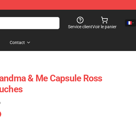
Service client
Voir le panier
Contact
randma & Me Capsule Ross
ouches
)