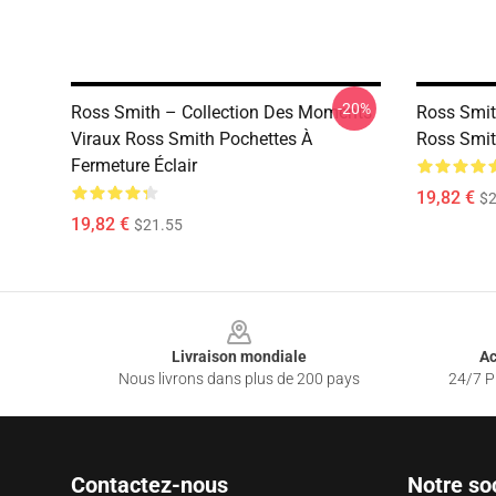
-20%
Ross Smith – Collection Des Moments
Ross Smit
Viraux Ross Smith Pochettes À
Ross Smit
Fermeture Éclair
19,82 €
$2
19,82 €
$21.55
Footer
Livraison mondiale
Ac
Nous livrons dans plus de 200 pays
24/7 Pr
Contactez-nous
Notre so