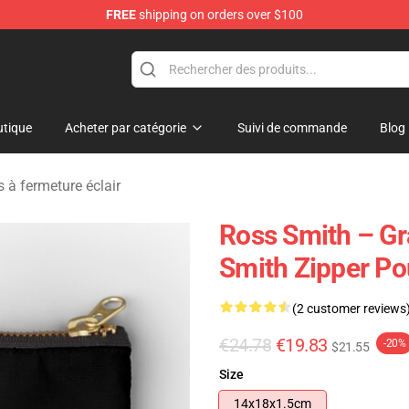
FREE
shipping on orders over $100
ore
tique
Acheter par catégorie
Suivi de commande
Blog
 à fermeture éclair
Ross Smith – G
Smith Zipper P
(2 customer reviews
€24.78
€19.83
-20%
$21.55
Size
14x18x1.5cm