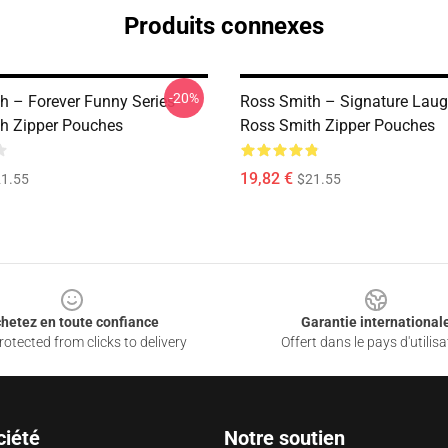
Produits connexes
-20%
h – Forever Funny Series
Ross Smith – Signature Laug
h Zipper Pouches
Ross Smith Zipper Pouches
19,82 €
1.55
$21.55
hetez en toute confiance
Garantie international
otected from clicks to delivery
Offert dans le pays d'utilisa
ciété
Notre soutien