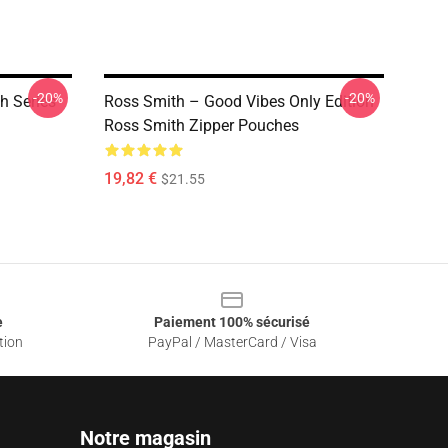
-20%
-20%
h Series
Ross Smith – Good Vibes Only Edition
Ross Smith Zipper Pouches
19,82 €
$21.55
e
Paiement 100% sécurisé
tion
PayPal / MasterCard / Visa
Notre magasin