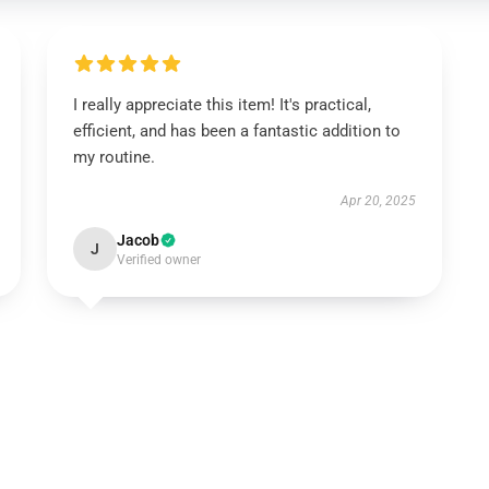
I really appreciate this item! It's practical,
efficient, and has been a fantastic addition to
my routine.
Apr 20, 2025
Jacob
J
Verified owner