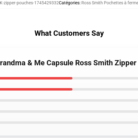
-zipper-pouches-1745429332
Catégories
:
Ross Smith Pochettes à fermet
What Customers Say
 Grandma & Me Capsule Ross Smith Zippe