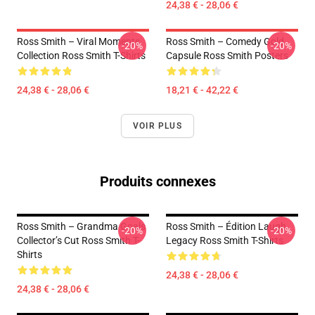
24,38 € - 28,06 €
Ross Smith – Viral Moments
Ross Smith – Comedy Gold
-20%
-20%
Collection Ross Smith T-Shirts
Capsule Ross Smith Posters
24,38 € - 28,06 €
18,21 € - 42,22 €
VOIR PLUS
Produits connexes
Ross Smith – Grandma Goals
Ross Smith – Édition Laugh
-20%
-20%
Collector’s Cut Ross Smith T-
Legacy Ross Smith T-Shirts
Shirts
24,38 € - 28,06 €
24,38 € - 28,06 €