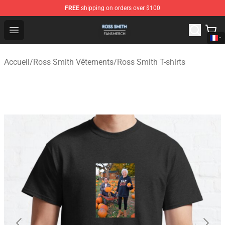
FREE
shipping on orders over $100
Ross Smith Shop - Official Ross Smith Merchandise Stor
Open menu
Accueil
/
Ross Smith Vêtements
/
Ross Smith T-shirts