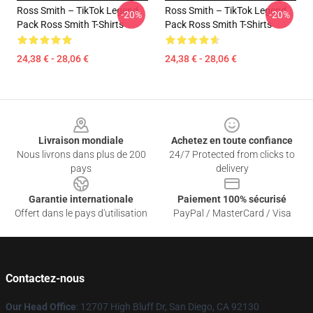
Ross Smith – TikTok Legend
Ross Smith – TikTok Legend
-20%
-20%
Pack Ross Smith T-Shirts
Pack Ross Smith T-Shirts
24,38 € - 28,06 €
24,38 € - 28,06 €
Footer
Livraison mondiale
Achetez en toute confiance
Nous livrons dans plus de 200
24/7 Protected from clicks to
pays
delivery
Garantie internationale
Paiement 100% sécurisé
Offert dans le pays d'utilisation
PayPal / MasterCard / Visa
Contactez-nous
Our Head Office
: 12707 High Bluff Dr, San Diego, CA 92130