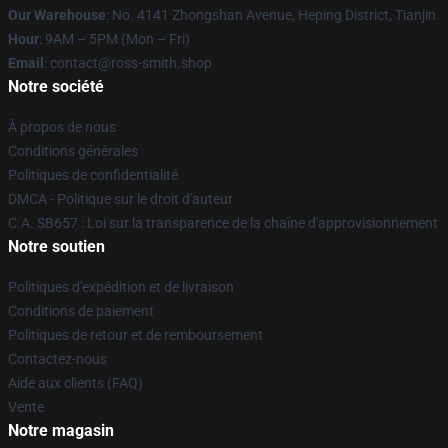
Our Warehouse
: No. 4141 Zhongshan Avenue, Heping District, Tianjin
Hour
: 9AM – 5PM (Mon – Fri)
Email
: contact@ross-smith.shop
Notre société
À propos de nous
Conditions générales
Politiques de confidentialité
DMCA - Politique sur le droit d'auteur
C.A. SB657 : Loi sur la transparence de la chaîne d'approvisionnement
Notre soutien
Politiques d'expédition et de livraison
Conditions de paiement
Politiques de retour et de remboursement
Contactez-nous
Aide aux clients (FAQ)
Vente
Notre magasin