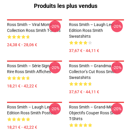
Produits les plus vendus
Ross Smith – Viral Moments
Ross Smith – Laugh Legacy
-20%
-20%
Collection Ross Smith T-Shirts
Edition Ross Smith
Sweatshirts
24,38 € - 28,06 €
37,67 € - 44,11 €
Ross Smith – Série Signature
Ross Smith – Grandma Goals
-20%
-20%
Rire Ross Smith Affiches
Collector’s Cut Ross Smith
Sweatshirts
18,21 € - 42,22 €
37,67 € - 44,11 €
Ross Smith – Laugh Legacy
Ross Smith – Grand-Mère
-20%
-20%
Edition Ross Smith Posters
Objectifs Couper Ross Smith
T-Shirts
18,21 € - 42,22 €