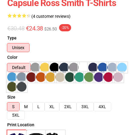
Capsule Ross Smith T-Shirts
(4 customer reviews)
€30.48
€24.38
-20%
$26.50
Type
Unisex
Color
Default
Size
S
M
L
XL
2XL
3XL
4XL
5XL
Print Location