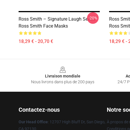
-20%
Ross Smith – Signature Laugh Series
Ross Smi
Ross Smith Face Masks
Ross Smi
18,29 € - 20,70 €
18,29 € - 
Footer
Livraison mondiale
Ac
Nous livrons dans plus de 200 pays
24/7 Pr
Contactez-nous
Notre so
Our Head Office
: 12707 High Bluff Dr, San Diego,
À propos de
CA 92130
Conditions g