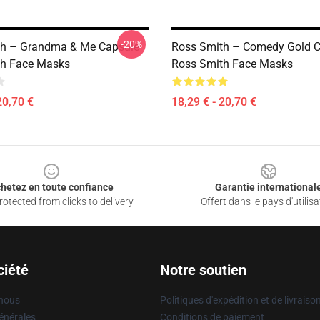
-20%
th – Grandma & Me Capsule
Ross Smith – Comedy Gold C
th Face Masks
Ross Smith Face Masks
20,70 €
18,29 € - 20,70 €
hetez en toute confiance
Garantie international
otected from clicks to delivery
Offert dans le pays d'utilisa
ciété
Notre soutien
 nous
Politiques d'expédition et de livraiso
énérales
Conditions de paiement