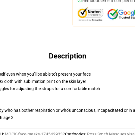
Remboursement complet si le
Description
lf even when you'll be able to't present your face
 cloth with sublimation print on the skin layer
oggles for adjusting the straps for a comfortable match
ody who has bother respiration or who's unconscious, incapacitated or in
th age 3
KU
:
MOCK-face-masks-1745429332
Catégories
:
Ross Smith Masques visa