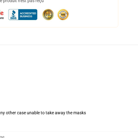
 produit n'est pas reçu
 any other case unable to take away the masks
ge
,