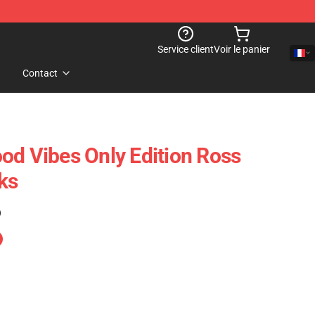
Service client
Voir le panier
Contact
od Vibes Only Edition Ross
ks
)