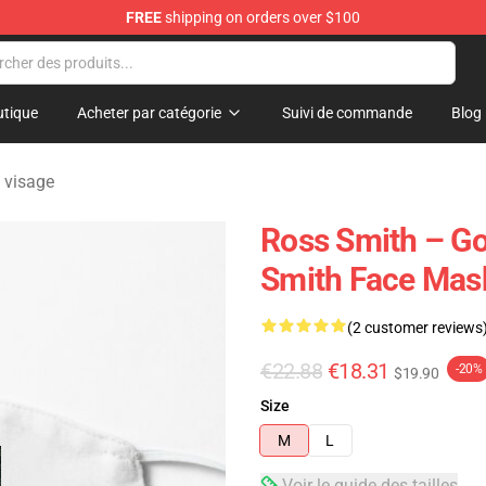
FREE
shipping on orders over $100
ore
tique
Acheter par catégorie
Suivi de commande
Blog
 visage
Ross Smith – Go
Smith Face Mas
(2 customer reviews
€22.88
€18.31
-20%
$19.90
Size
M
L
Voir le guide des tailles