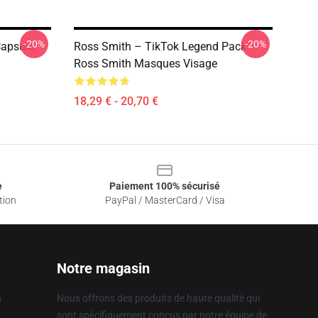
-20%
-20%
apsule
Ross Smith – TikTok Legend Pack
Ross Smith Masques Visage
18,29 € - 20,70 €
e
Paiement 100% sécurisé
tion
PayPal / MasterCard / Visa
Notre magasin
n
Nous offrons des produits de haute qualité qui
sont spécifiquement conçus par notre équipe de