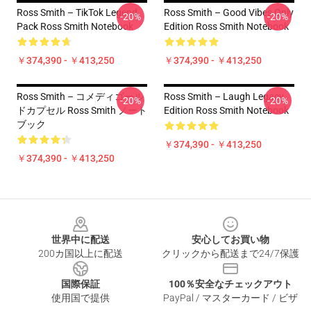
Ross Smith – TikTok Legend
Ross Smith – Good Vibes Only
-20%
-20%
Pack Ross Smith Notebook
Edition Ross Smith Notebook
￥374,390 - ￥413,250
￥374,390 - ￥413,250
Ross Smith – コメディゴール
Ross Smith – Laugh Legacy
-20%
-20%
ドカプセル Ross Smith ノート
Edition Ross Smith Notebook
ブック
￥374,390 - ￥413,250
￥374,390 - ￥413,250
Footer
世界中に配送
安心してお買い物
200カ国以上に配送
クリックから配送まで24/7保護
国際保証
100％安全なチェックアウト
使用国で提供
PayPal / マスターカード / ビザ