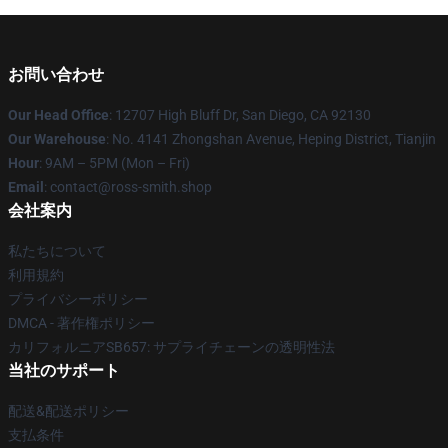
お問い合わせ
Our Head Office
: 12707 High Bluff Dr, San Diego, CA 92130
Our Warehouse
: No. 4141 Zhongshan Avenue, Heping District, Tianjin
Hour
: 9AM – 5PM (Mon – Fri)
Email
: contact@ross-smith.shop
会社案内
私たちについて
利用規約
プライバシーポリシー
DMCA - 著作権ポリシー
カリフォルニアSB657: サプライチェーンの透明性法
当社のサポート
配送&配送ポリシー
支払条件