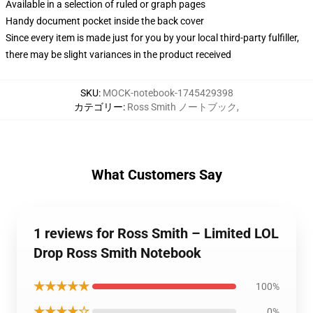
Available in a selection of ruled or graph pages
Handy document pocket inside the back cover
Since every item is made just for you by your local third-party fulfiller,
there may be slight variances in the product received
SKU
:
MOCK-notebook-1745429398
カテゴリー
:
Ross Smith ノートブック
,
What Customers Say
1 reviews for Ross Smith – Limited LOL
Drop Ross Smith Notebook
★★★★★
100%
★★★★☆
0%