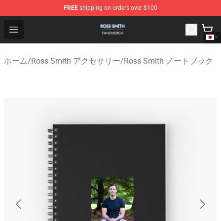
FREE
shipping on orders over $100
Ross Smith Shop - Official Ross Smith Merchandise Stor
Open menu
ホーム
/
Ross Smith アクセサリー
/
Ross Smith ノートブック