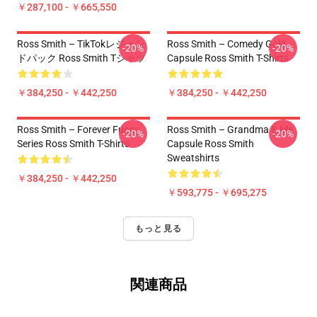
￥287,100 - ￥665,550
Ross Smith – TikTokレジェン
Ross Smith – Comedy Gold
-20%
-20%
ドパック Ross Smith Tシャツ
Capsule Ross Smith T-Shirts
￥384,250 - ￥442,250
￥384,250 - ￥442,250
Ross Smith – Forever Funny
Ross Smith – Grandma & Me
-20%
-20%
Series Ross Smith T-Shirts
Capsule Ross Smith
Sweatshirts
￥384,250 - ￥442,250
￥593,775 - ￥695,275
もっと見る
関連商品