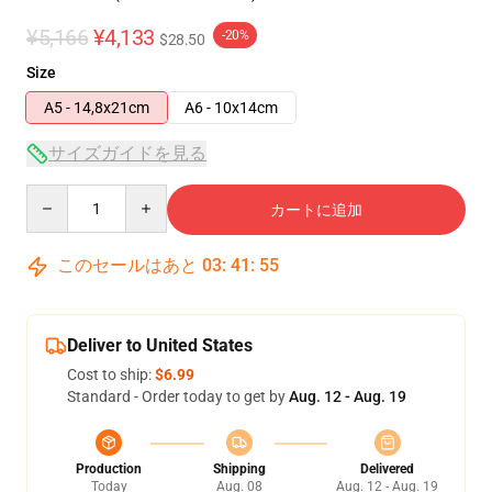
¥5,166
¥4,133
-20%
$28.50
Size
A5 - 14,8x21cm
A6 - 10x14cm
サイズガイドを見る
Quantity
カートに追加
このセールはあと
03
:
41
:
54
Deliver to United States
Cost to ship:
$6.99
Standard - Order today to get by
Aug. 12 - Aug. 19
Production
Shipping
Delivered
Today
Aug. 08
Aug. 12 - Aug. 19