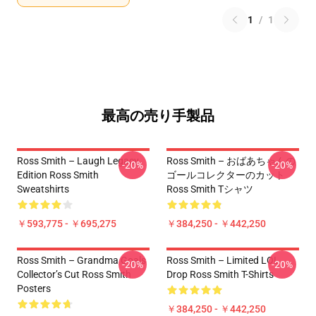
1
/
1
最高の売り手製品
Ross Smith – Laugh Legacy
Ross Smith – おばあちゃんの
-20%
-20%
Edition Ross Smith
ゴールコレクターのカット
Sweatshirts
Ross Smith Tシャツ
￥593,775 - ￥695,275
￥384,250 - ￥442,250
Ross Smith – Grandma Goals
Ross Smith – Limited LOL
-20%
-20%
Collector’s Cut Ross Smith
Drop Ross Smith T-Shirts
Posters
￥384,250 - ￥442,250