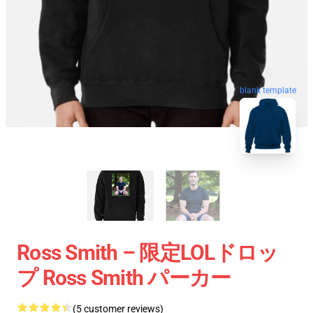
blank template
Ross Smith – 限定LOLドロッ
プ Ross Smith パーカー
(5 customer reviews)