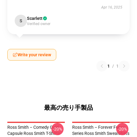
Apr 16, 2025
Scarlett
S
Verified owner
Write your review
1
/
1
最高の売り手製品
Ross Smith – Comedy Gold
Ross Smith – Forever Funny
-20%
-20%
Capsule Ross Smith T-Shirts
Series Ross Smith Sweatshirts