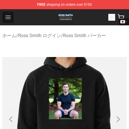
FREE
shipping on orders over $100
Ross Smith Shop - Official Ross Smith Merchandise Stor
Open menu
ホーム
/
Ross Smith ログイン
/
Ross Smith パーカー