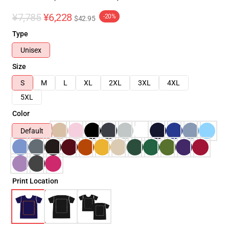
¥7,785
¥6,228
-20%
$42.95
Type
Unisex
Size
S
M
L
XL
2XL
3XL
4XL
5XL
Color
Default
Print Location