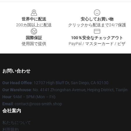
Footer
世界中に配送
安心してお買い物
200カ国以上に配送
クリックから配送まで24/7保護
国際保証
100％安全なチェックアウト
使用国で提供
PayPal / マスターカード / ビザ
お問い合わせ
Our Head Office
: 12707 High Bluff Dr, San Diego, CA 92130
Our Warehouse
: No. 4141 Zhongshan Avenue, Heping District, Tianjin
Hour
: 9AM – 5PM (Mon – Fri)
Email
: contact@ross-smith.shop
会社案内
私たちについて
利用規約