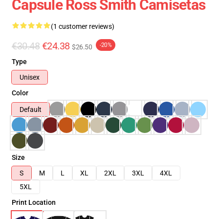
Capsule Ross Smith Camisetas
(1 customer reviews)
€30.48
€24.38
-20%
$26.50
Type
Unisex
Color
Default
Size
S
M
L
XL
2XL
3XL
4XL
5XL
Print Location