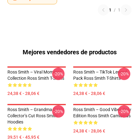
1
/
1
Mejores vendedores de productos
Ross Smith – Viral Moments
Ross Smith – TikTok Legend
-20%
-20%
Collection Ross Smith T-Shirts
Pack Ross Smith T-Shirts
24,38 € - 28,06 €
24,38 € - 28,06 €
Ross Smith – Grandma Goals
Ross Smith – Good Vibes Only
-20%
-20%
Collector’s Cut Ross Smith
Edition Ross Smith Camisetas
Hoodies
24,38 € - 28,06 €
39,51 € - 45,95 €