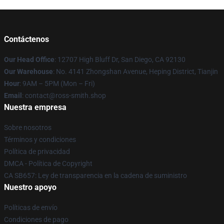
Contáctenos
Our Head Office
: 12707 High Bluff Dr, San Diego, CA 92130
Our Warehouse
: No. 4141 Zhongshan Avenue, Heping District, Tianjin
Hour
: 9AM – 5PM (Mon – Fri)
Email
: contact@ross-smith.shop
Nuestra empresa
Sobre nosotros
Términos y condiciones
Política de privacidad
DMCA - Política de Copyright
CA SB657: Ley de transparencia en la cadena de suministro
Nuestro apoyo
Políticas de envío
Condiciones de pago