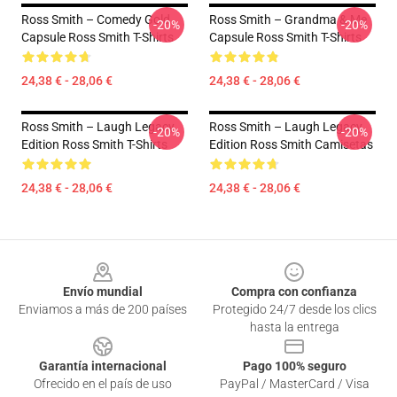
Ross Smith – Comedy Gold
Ross Smith – Grandma & Me
-20%
-20%
Capsule Ross Smith T-Shirts
Capsule Ross Smith T-Shirts
24,38 € - 28,06 €
24,38 € - 28,06 €
Ross Smith – Laugh Legacy
Ross Smith – Laugh Legacy
-20%
-20%
Edition Ross Smith T-Shirts
Edition Ross Smith Camisetas
24,38 € - 28,06 €
24,38 € - 28,06 €
Footer
Envío mundial
Compra con confianza
Enviamos a más de 200 países
Protegido 24/7 desde los clics
hasta la entrega
Garantía internacional
Pago 100% seguro
Ofrecido en el país de uso
PayPal / MasterCard / Visa