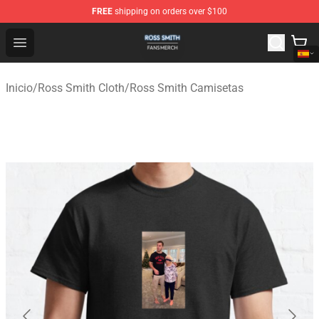
FREE
shipping on orders over $100
Ross Smith Shop - Official Ross Smith Merchandise Stor
Open menu
Inicio
/
Ross Smith Cloth
/
Ross Smith Camisetas