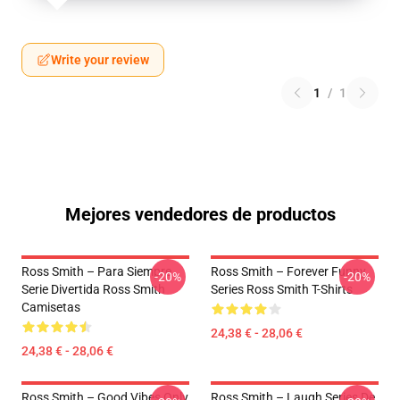
Write your review
1
/
1
Mejores vendedores de productos
Ross Smith – Para Siempre
Ross Smith – Forever Funny
-20%
-20%
Serie Divertida Ross Smith
Series Ross Smith T-Shirts
Camisetas
24,38 € - 28,06 €
24,38 € - 28,06 €
Ross Smith – Good Vibes Only
Ross Smith – Laugh Series De