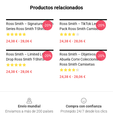
Productos relacionados
Ross Smith – Signature Laugh
Ross Smith – TikTok Legend
-20%
-20%
Series Ross Smith T-Shirts
Pack Ross Smith Camisetas
24,38 € - 28,06 €
24,38 € - 28,06 €
Ross Smith – Limited LOL
Ross Smith – Objetivos De La
-20%
-20%
Drop Ross Smith T-Shirts
Abuela Corte Coleccionista
Ross Smith Camisetas
24,38 € - 28,06 €
24,38 € - 28,06 €
Footer
Envío mundial
Compra con confianza
Enviamos a más de 200 países
Protegido 24/7 desde los clics