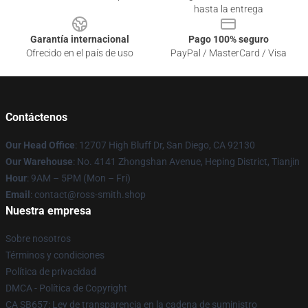
hasta la entrega
Garantía internacional
Pago 100% seguro
Ofrecido en el país de uso
PayPal / MasterCard / Visa
Contáctenos
Our Head Office
: 12707 High Bluff Dr, San Diego, CA 92130
Our Warehouse
: No. 4141 Zhongshan Avenue, Heping District, Tianjin
Hour
: 9AM – 5PM (Mon – Fri)
Email
: contact@ross-smith.shop
Nuestra empresa
Sobre nosotros
Términos y condiciones
Política de privacidad
DMCA - Política de Copyright
CA SB657: Ley de transparencia en la cadena de suministro