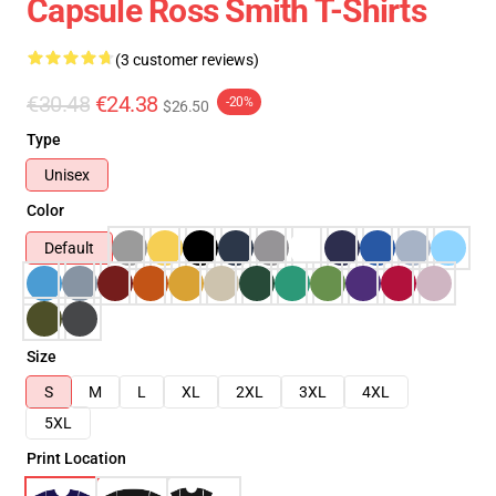
Capsule Ross Smith T-Shirts
(3 customer reviews)
€30.48
€24.38
-20%
$26.50
Type
Unisex
Color
Default
Size
S
M
L
XL
2XL
3XL
4XL
5XL
Print Location