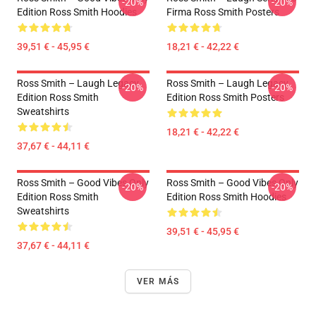
-20%
-20%
Edition Ross Smith Hoodies
Firma Ross Smith Posters
39,51 € - 45,95 €
18,21 € - 42,22 €
Ross Smith – Laugh Legacy
Ross Smith – Laugh Legacy
-20%
-20%
Edition Ross Smith
Edition Ross Smith Posters
Sweatshirts
18,21 € - 42,22 €
37,67 € - 44,11 €
Ross Smith – Good Vibes Only
Ross Smith – Good Vibes Only
-20%
-20%
Edition Ross Smith
Edition Ross Smith Hoodies
Sweatshirts
39,51 € - 45,95 €
37,67 € - 44,11 €
VER MÁS