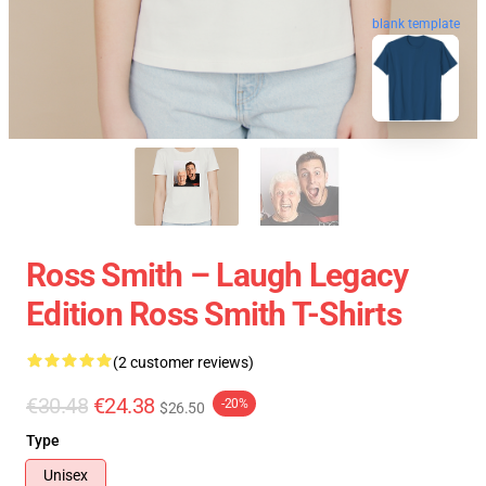
blank template
Ross Smith – Laugh Legacy
Edition Ross Smith T-Shirts
(2 customer reviews)
€30.48
€24.38
-20%
$26.50
Type
Unisex