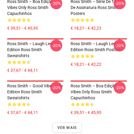
Ross Smith – Boa Edição
Ross Smith – Série De Tosse
-20%
-20%
Vibes Only Ross Smith
De Assinatura Ross Smith
Capuchinhos
Posters
€ 39,51 - € 45,95
€ 18,21 - € 42,22
Ross Smith – Laugh Legacy
Ross Smith – Laugh Legacy
-20%
-20%
Edition Ross Smith
Edition Ross Smith Posters
Sweatshirts
€ 18,21 - € 42,22
€ 37,67 - € 44,11
Ross Smith – Good Vibes Only
Ross Smith – Boa Edição
-20%
-20%
Edition Ross Smith
Vibes Only Ross Smith
Sweatshirts
Capuchinhos
€ 37,67 - € 44,11
€ 39,51 - € 45,95
VER MAIS