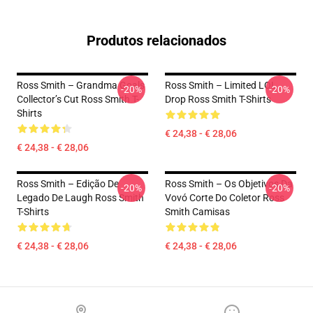
Produtos relacionados
Ross Smith – Grandma Goals
Ross Smith – Limited LOL
-20%
-20%
Collector’s Cut Ross Smith T-
Drop Ross Smith T-Shirts
Shirts
€ 24,38 - € 28,06
€ 24,38 - € 28,06
Ross Smith – Edição De
Ross Smith – Os Objetivos Da
-20%
-20%
Legado De Laugh Ross Smith
Vovó Corte Do Coletor Ross
T-Shirts
Smith Camisas
€ 24,38 - € 28,06
€ 24,38 - € 28,06
Footer