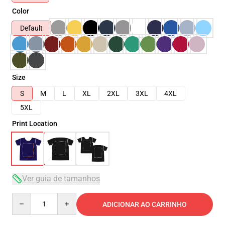
Color
Default
Size
S
M
L
XL
2XL
3XL
4XL
5XL
Print Location
Ver guia de tamanhos
Quantity
ADICIONAR AO CARRINHO