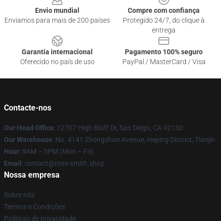
Envio mundial
Compre com confiança
Enviamos para mais de 200 países
Protegido 24/7, do clique à
entrega
Garantia internacional
Pagamento 100% seguro
Oferecido no país de uso
PayPal / MasterCard / Visa
Contacte-nos
Our Head Office
: 12707 High Bluff Dr, San Diego, CA 92130
Our Warehouse
: No. 4141 Zhongshan Avenue, Heping District, Tianjin
Hour
: 9AM – 5PM (Mon – Fri)
Email
: contact@ross-smith.shop
Nossa empresa
Sobre nós
Termos e Condições
Políticas de privacidade