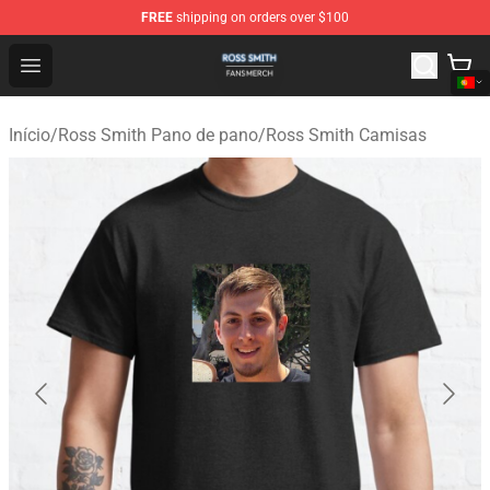
FREE
shipping on orders over $100
Ross Smith Shop - Official Ross Smith Merchandise Stor
Open menu
Início
/
Ross Smith Pano de pano
/
Ross Smith Camisas