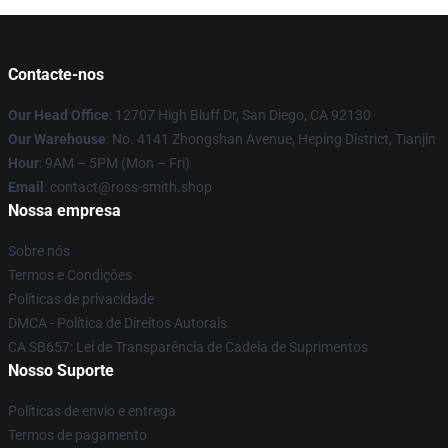
Contacte-nos
Our Head Office
: 12707 High Bluff Dr, San Diego, CA 92130
Our Warehouse
: No. 4141 Zhongshan Avenue, Heping District, Tianjin
Hour
: 9AM – 5PM (Mon – Fri)
Email
: contact@ross-smith.shop
Nossa empresa
Sobre nós
Termos e Condições
Políticas de privacidade
DMCA - Política de Direitos Autorais
CA SB657: Lei de Transparência de Cadeia de Suprimentos
Nosso Suporte
Políticas de envio e entrega
Termos de pagamento