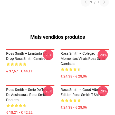
1
/
1
Mais vendidos produtos
Ross Smith – Limitada LOL
Ross Smith – Coleção
-20%
-20%
Drop Ross Smith Camisolas
Momentos Virais Ross Smith
Camisas
€ 37,67 - € 44,11
€ 24,38 - € 28,06
Ross Smith – Série De Tosse
Ross Smith – Good Vibes Only
-20%
-20%
De Assinatura Ross Smith
Edition Ross Smith T-Shirts
Posters
€ 24,38 - € 28,06
€ 18,21 - € 42,22