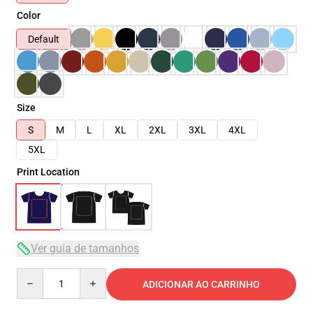
Color
Default
Size
S
M
L
XL
2XL
3XL
4XL
5XL
Print Location
Ver guia de tamanhos
Quantity
ADICIONAR AO CARRINHO