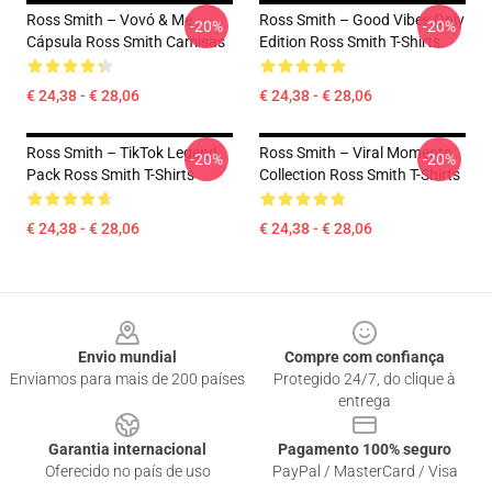
Ross Smith – Vovó & Me
Ross Smith – Good Vibes Only
-20%
-20%
Cápsula Ross Smith Camisas
Edition Ross Smith T-Shirts
€ 24,38 - € 28,06
€ 24,38 - € 28,06
Ross Smith – TikTok Legend
Ross Smith – Viral Moments
-20%
-20%
Pack Ross Smith T-Shirts
Collection Ross Smith T-Shirts
€ 24,38 - € 28,06
€ 24,38 - € 28,06
Footer
Envio mundial
Compre com confiança
Enviamos para mais de 200 países
Protegido 24/7, do clique à
entrega
Garantia internacional
Pagamento 100% seguro
Oferecido no país de uso
PayPal / MasterCard / Visa