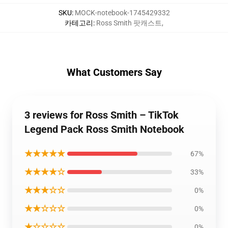
SKU
:
MOCK-notebook-1745429332
카테고리
:
Ross Smith 팟캐스트
,
What Customers Say
3 reviews for Ross Smith – TikTok
Legend Pack Ross Smith Notebook
★★★★★
67%
★★★★☆
33%
★★★☆☆
0%
★★☆☆☆
0%
★☆☆☆☆
0%