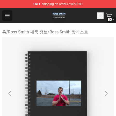
FREE
shipping on orders over $100
Ross Smith Shop - Official Ross Smith Merchandise Stor
Open menu
홈
/
Ross Smith 제품 정보
/
Ross Smith 팟캐스트