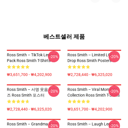
베스트셀러 제품
Ross Smith – TikTok Legend
Ross Smith – Limited LOL
-20%
-20%
Pack Ross Smith T-Shirts
Drop Ross Smith Posters
₩3,651,700 - ₩4,202,900
₩2,728,440 - ₩6,325,020
Ross Smith – 서명 웃음 시리
Ross Smith – Viral Moments
-20%
-20%
즈 Ross Smith 포스터
Collection Ross Smith T-Shirts
₩2,728,440 - ₩6,325,020
₩3,651,700 - ₩4,202,900
Ross Smith – Grandma & Me
Ross Smith – Laugh Legacy
-20%
-20%