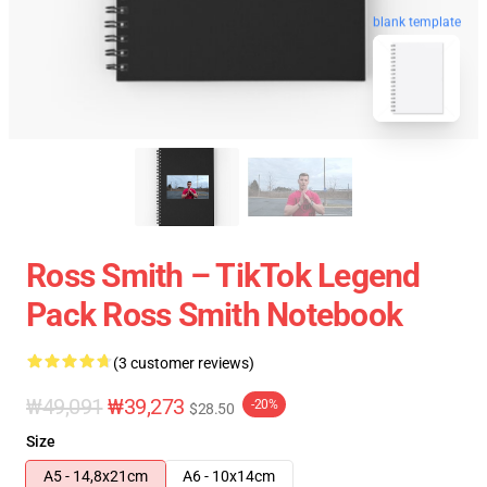
blank template
Ross Smith – TikTok Legend
Pack Ross Smith Notebook
(3 customer reviews)
₩49,091
₩39,273
-20%
$28.50
Size
A5 - 14,8x21cm
A6 - 10x14cm