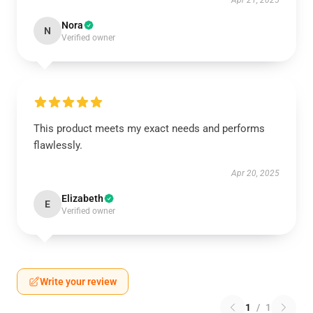
Apr 21, 2025
Nora
N
Verified owner
This product meets my exact needs and performs
flawlessly.
Apr 20, 2025
Elizabeth
E
Verified owner
Write your review
1
/
1