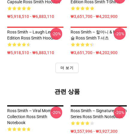
Capsule Ross Smith Hoodies
Edition Ross Smith T-Shirts
₩5,918,510 - ₩6,883,110
₩3,651,700 - ₩4,202,900
Ross Smith – Laugh Legacy
Ross Smith – 할머니 & Me 캡
-20%
-20%
Edition Ross Smith Hoodies
슐 Ross Smith T-셔츠
₩5,918,510 - ₩6,883,110
₩3,651,700 - ₩4,202,900
더 보기
관련 상품
Ross Smith – Viral Moments
Ross Smith – Signature Laugh
-20%
-20%
Collection Ross Smith
Series Ross Smith Notebook
Notebook
₩3,557,996 - ₩3,927,300