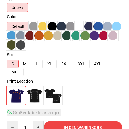
Unisex
Color
Default
Size
S
M
L
XL
2XL
3XL
4XL
5XL
Print Location
Größentabelle anzeigen
Quantity
IN DEN WARENKORB