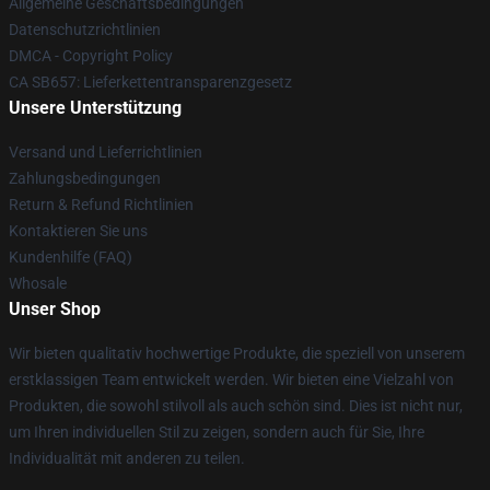
Allgemeine Geschäftsbedingungen
Datenschutzrichtlinien
DMCA - Copyright Policy
CA SB657: Lieferkettentransparenzgesetz
Unsere Unterstützung
Versand und Lieferrichtlinien
Zahlungsbedingungen
Return & Refund Richtlinien
Kontaktieren Sie uns
Kundenhilfe (FAQ)
Whosale
Unser Shop
Wir bieten qualitativ hochwertige Produkte, die speziell von unserem
erstklassigen Team entwickelt werden. Wir bieten eine Vielzahl von
Produkten, die sowohl stilvoll als auch schön sind. Dies ist nicht nur,
um Ihren individuellen Stil zu zeigen, sondern auch für Sie, Ihre
Individualität mit anderen zu teilen.