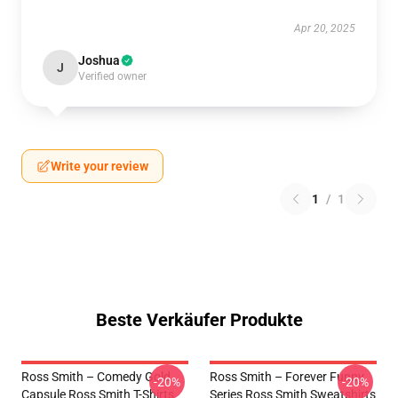
Apr 20, 2025
Joshua
J
Verified owner
Write your review
1
/
1
Beste Verkäufer Produkte
Ross Smith – Comedy Gold
Ross Smith – Forever Funny
-20%
-20%
Capsule Ross Smith T-Shirts
Series Ross Smith Sweatshirts