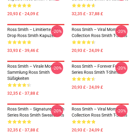
20,93 £ - 24,09 £
32,35 £ - 37,88 £
Ross Smith – Limitierte LOL
Ross Smith – Viral Moments
-20%
-20%
Drop Ross Smith Kapuzen
Collection Ross Smith T-Shirts
33,93 £ - 39,46 £
20,93 £ - 24,09 £
Ross Smith – Virale Momente
Ross Smith – Forever Funny
-20%
-20%
Sammlung Ross Smith
Series Ross Smith T-Shirts
Süßigkeiten
20,93 £ - 24,09 £
32,35 £ - 37,88 £
Ross Smith – Signature Laugh
Ross Smith – Viral Moments
-20%
-20%
Series Ross Smith Sweatshirts
Collection Ross Smith T-Shirts
32,35 £ - 37,88 £
20,93 £ - 24,09 £