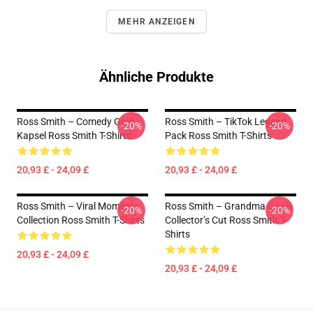
MEHR ANZEIGEN
Ähnliche Produkte
Ross Smith – Comedy Gold
Ross Smith – TikTok Legend
-20%
-20%
Kapsel Ross Smith T-Shirts
Pack Ross Smith T-Shirts
20,93 £ - 24,09 £
20,93 £ - 24,09 £
Ross Smith – Viral Moments
Ross Smith – Grandma Goals
-20%
-20%
Collection Ross Smith T-Shirts
Collector’s Cut Ross Smith T-
Shirts
20,93 £ - 24,09 £
20,93 £ - 24,09 £