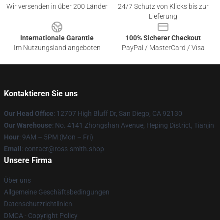
Wir versenden in über 200 Länder
24/7 Schutz von Klicks bis zur
Lieferung
Internationale Garantie
100% Sicherer Checkout
Im Nutzungsland angeboten
PayPal / MasterCard / Visa
Kontaktieren Sie uns
Our Head Office
: 12707 High Bluff Dr, San Diego, CA 92130
Our Warehouse
: No. 4141 Zhongshan Avenue, Heping District, Tianjin
Hour
: 9AM – 5PM (Mon – Fri)
Email
: contact@ross-smith.shop
Unsere Firma
Über uns
Allgemeine Geschäftsbedingungen
Datenschutzrichtlinien
DMCA - Copyright Policy