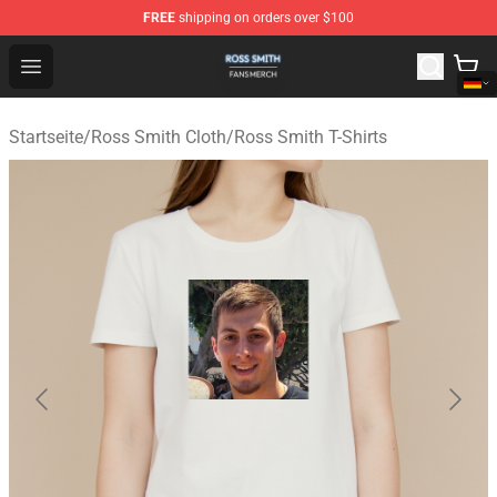
FREE
shipping on orders over $100
Ross Smith Shop - Official Ross Smith Merchandise Stor
Open menu
Startseite
/
Ross Smith Cloth
/
Ross Smith T-Shirts