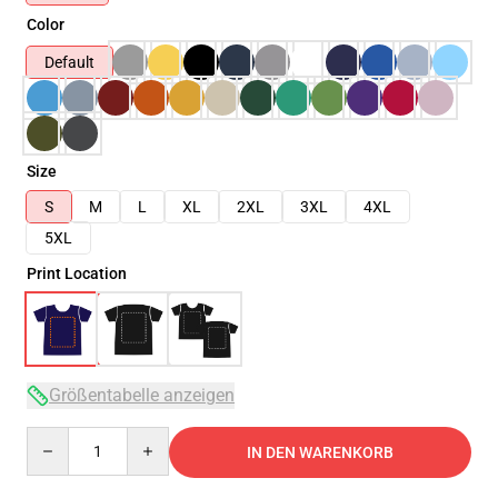
Color
Default
Size
S
M
L
XL
2XL
3XL
4XL
5XL
Print Location
Größentabelle anzeigen
Quantity
IN DEN WARENKORB