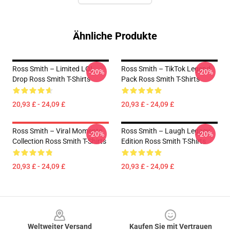
Ähnliche Produkte
Ross Smith – Limited LOL
Ross Smith – TikTok Legend
-20%
-20%
Drop Ross Smith T-Shirts
Pack Ross Smith T-Shirts
20,93 £ - 24,09 £
20,93 £ - 24,09 £
Ross Smith – Viral Moments
Ross Smith – Laugh Legacy
-20%
-20%
Collection Ross Smith T-Shirts
Edition Ross Smith T-Shirts
20,93 £ - 24,09 £
20,93 £ - 24,09 £
Footer
Weltweiter Versand
Kaufen Sie mit Vertrauen