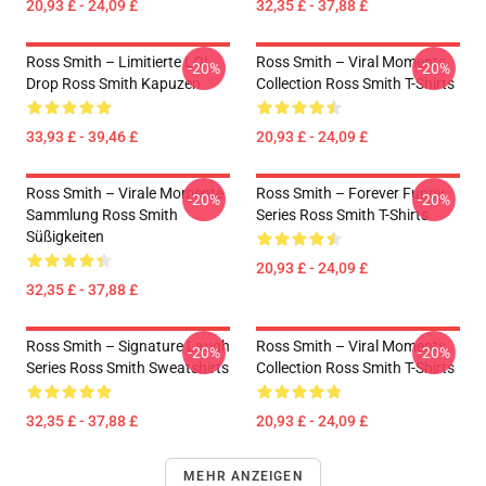
20,93 £ - 24,09 £
32,35 £ - 37,88 £
Ross Smith – Limitierte LOL
Ross Smith – Viral Moments
-20%
-20%
Drop Ross Smith Kapuzen
Collection Ross Smith T-Shirts
33,93 £ - 39,46 £
20,93 £ - 24,09 £
Ross Smith – Virale Momente
Ross Smith – Forever Funny
-20%
-20%
Sammlung Ross Smith
Series Ross Smith T-Shirts
Süßigkeiten
20,93 £ - 24,09 £
32,35 £ - 37,88 £
Ross Smith – Signature Laugh
Ross Smith – Viral Moments
-20%
-20%
Series Ross Smith Sweatshirts
Collection Ross Smith T-Shirts
32,35 £ - 37,88 £
20,93 £ - 24,09 £
MEHR ANZEIGEN