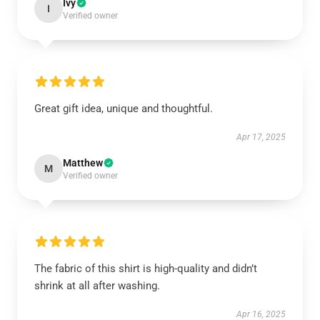
Ivy
I
Verified owner
Great gift idea, unique and thoughtful.
Apr 17, 2025
Matthew
M
Verified owner
The fabric of this shirt is high-quality and didn’t
shrink at all after washing.
Apr 16, 2025