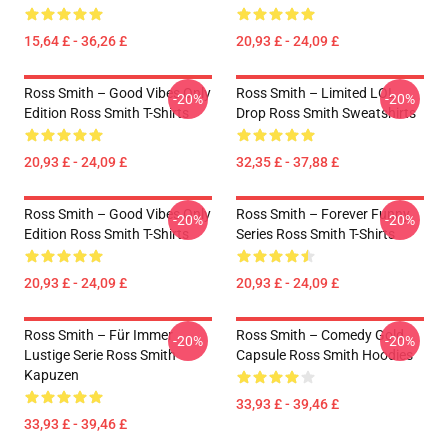
15,64 £ - 36,26 £
20,93 £ - 24,09 £
Ross Smith – Good Vibes Only
Ross Smith – Limited LOL
-20%
-20%
Edition Ross Smith T-Shirts
Drop Ross Smith Sweatshirts
20,93 £ - 24,09 £
32,35 £ - 37,88 £
Ross Smith – Good Vibes Only
Ross Smith – Forever Funny
-20%
-20%
Edition Ross Smith T-Shirts
Series Ross Smith T-Shirts
20,93 £ - 24,09 £
20,93 £ - 24,09 £
Ross Smith – Für Immer
Ross Smith – Comedy Gold
-20%
-20%
Lustige Serie Ross Smith
Capsule Ross Smith Hoodies
Kapuzen
33,93 £ - 39,46 £
33,93 £ - 39,46 £