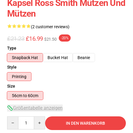
Kapsel Ross Smith Mützen Und
Mützen
(2 customer reviews)
£21.23
£16.99
-20%
$21.50
Type
Snapback Hat
Bucket Hat
Beanie
Style
Printing
Size
56cm to 60cm
Größentabelle anzeigen
Quantity
IN DEN WARENKORB