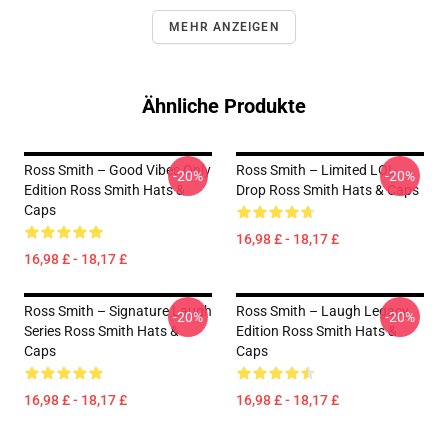
MEHR ANZEIGEN
Ähnliche Produkte
Ross Smith – Good Vibes Only
Ross Smith – Limited LOL
-20%
-20%
Edition Ross Smith Hats &
Drop Ross Smith Hats & Caps
Caps
16,98 £ - 18,17 £
16,98 £ - 18,17 £
Ross Smith – Signature Laugh
Ross Smith – Laugh Legacy
-20%
-20%
Series Ross Smith Hats &
Edition Ross Smith Hats &
Caps
Caps
16,98 £ - 18,17 £
16,98 £ - 18,17 £