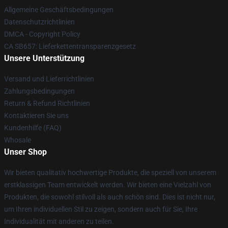
Allgemeine Geschäftsbedingungen
Datenschutzrichtlinien
DMCA - Copyright Policy
CA SB657: Lieferkettentransparenzgesetz
Unsere Unterstützung
Versand und Lieferrichtlinien
Zahlungsbedingungen
Return & Refund Richtlinien
Kontaktieren Sie uns
Kundenhilfe (FAQ)
Whosale
Unser Shop
Wir bieten qualitativ hochwertige Produkte, die speziell von unserem
erstklassigen Team entwickelt werden. Wir bieten eine Vielzahl von
Produkten, die sowohl stilvoll als auch schön sind. Dies ist nicht nur,
um Ihren individuellen Stil zu zeigen, sondern auch für Sie, Ihre
Individualität mit anderen zu teilen.